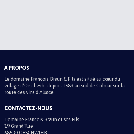
ABONNEZ-VOUS À NOS
ACTUALITÉS
Recevez toute l'actualité du domaine par e-mail en vous
inscrivant à la newsletter
Informations sur les traitements de données
M'INSCRIRE
A PROPOS
Le domaine François Braun & Fils est situé au cœur du
village d’Orschwihr depuis 1583 au sud de Colmar sur la
route des vins d'Alsace.
CONTACTEZ-NOUS
Domaine François Braun et ses Fils
19 Grand'Rue
68500 ORSCHWIHR