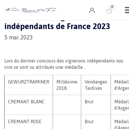
0
Actualités
0 ARTIC
Concours des vignerons
indépendants de France 2023
5 mai 2023
Lors du dernier concours des vignerons indépendants nos
vins se sont vu attribués une médaille .
GEWURZTRAMINER
Millésime
Vendanges
Médail
2018
Tardives
d'Arge
CREMANT BLANC
Brut
Médail
d'Arge
CREMANT ROSE
Brut
Médail
d'Arge