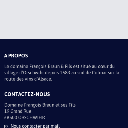
Recevez toute l'actualité du domaine par e-mail en vous
inscrivant à la newsletter
Informations sur les traitements de données
M'INSCRIRE
A PROPOS
Le domaine François Braun & Fils est situé au cœur du
village d’Orschwihr depuis 1583 au sud de Colmar sur la
route des vins d'Alsace.
CONTACTEZ-NOUS
Domaine François Braun et ses Fils
19 Grand'Rue
68500 ORSCHWIHR
Nous contacter par mail