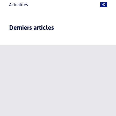
Actualités
40
Derniers articles
ABONNEZ-VOUS À NOS
ACTUALITÉS
Recevez toute l'actualité du domaine par e-mail en vous
inscrivant à la newsletter