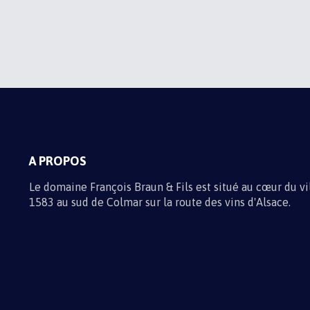
ABONNEZ-VOUS À N
Recevez toute l'actualité du domain
Informations sur les traitements d
A PROPOS
Le domaine François Braun & Fils est situé au cœur du v
1583 au sud de Colmar sur la route des vins d'Alsace.