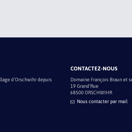
OS ACTUALITÉS
e par e-mail en vous inscrivant à la newsletter
e données
CONTACTEZ-NOUS
illage d’Orschwihr depuis
Domaine François Braun et se
19 Grand'Rue
68500 ORSCHWIHR
Nous contacter par mail