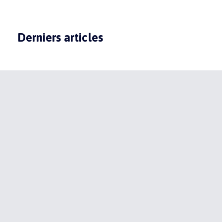
Derniers articles
ABONNEZ-VOUS À NOS
ACTUALITÉS
Recevez toute l'actualité du domaine par e-mail en vous
inscrivant à la newsletter
Informations sur les traitements de données