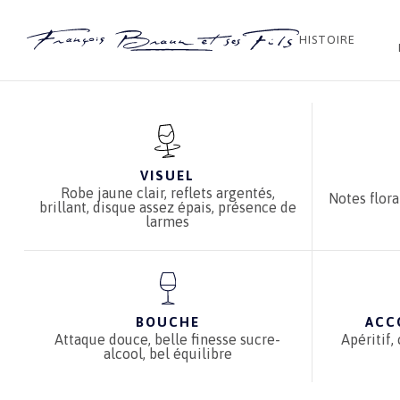
Accueil
Boutique
Alsace Tradition
Gewurztraminer 202
HISTOIRE
VISUEL
Robe jaune clair, reflets argentés,
Notes floral
brillant, disque assez épais, présence de
larmes
BOUCHE
ACC
Attaque douce, belle finesse sucre-
Apéritif,
alcool, bel équilibre