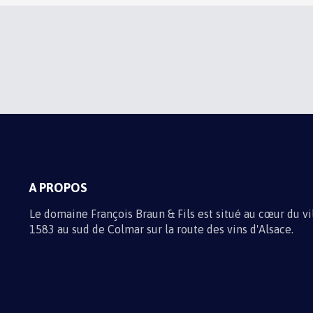
ABONNEZ-VOUS À N
Recevez toute l'actualité du domain
Informations sur les traitements d
A PROPOS
Le domaine François Braun & Fils est situé au cœur du v
1583 au sud de Colmar sur la route des vins d'Alsace.