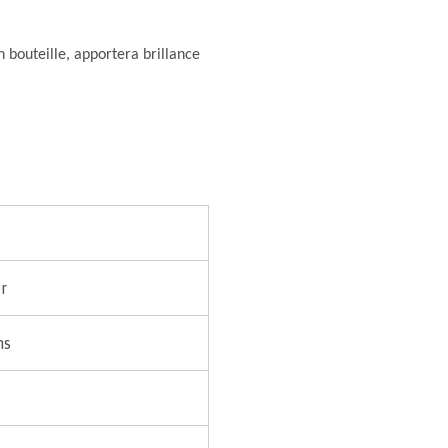
n bouteille, apportera brillance
r
ns