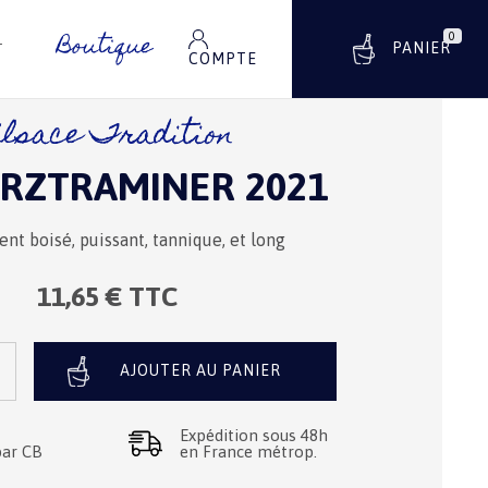
Boutique
0
0 ARTICLE
PANIER
T
COMPTE
lsace Tradition
RZTRAMINER 2021
nt boisé, puissant, tannique, et long
11,65
€ TTC
AJOUTER AU PANIER
Expédition sous 48h
par CB
en France métrop.