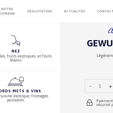
1
NOTRE
DÉGUSTATION
ACTUALITÉS
CONTAC
DOMAINE
A
GEWU
NEZ
Légèreme
es, fruits exotiques, et fruits
blancs
-
+
Qté :
ORDS METS & VINS
 cuisine exotique, fromages
puissants.
Paiement
sécurisé 