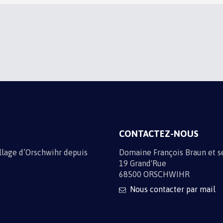
OS ACTUALITÉS
e par e-mail en vous inscrivant à la newsletter
e données
CONTACTEZ-NOUS
illage d’Orschwihr depuis
Domaine François Braun et se
19 Grand'Rue
68500 ORSCHWIHR
Nous contacter par mail