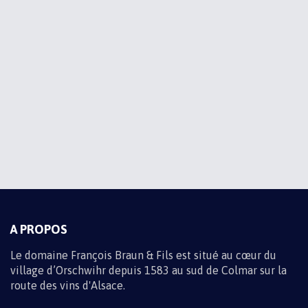
ABONNEZ-VOUS À NOS
ACTUALITÉS
Recevez toute l'actualité du domaine par e-mail en vous
inscrivant à la newsletter
Informations sur les traitements de données
M'INSCRIRE
A PROPOS
Le domaine François Braun & Fils est situé au cœur du
village d’Orschwihr depuis 1583 au sud de Colmar sur la
route des vins d'Alsace.