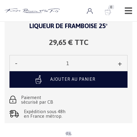
0
0 ARTICLE
Jus et liqueurs
LIQUEUR DE FRAMBOISE 25°
29,65
€ TTC
-
+
Qté :
AJOUTER AU PANIER
Paiement
sécurisé par CB
Expédition sous 48h
en France métrop.