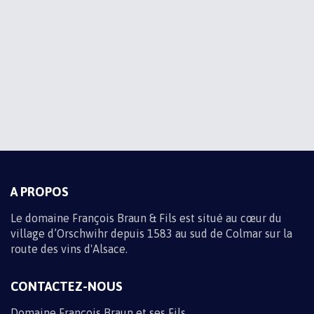
ABONNEZ-VOUS À NOS
ACTUALITÉS
Recevez toute l'actualité du domaine par e-mail en vous
inscrivant à la newsletter
Informations sur les traitements de données
M'INSCRIRE
A PROPOS
Le domaine François Braun & Fils est situé au cœur du
village d’Orschwihr depuis 1583 au sud de Colmar sur la
route des vins d'Alsace.
CONTACTEZ-NOUS
Domaine François Braun et ses Fils