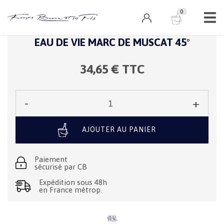
0
0 ARTICLE
Eaux de vie
EAU DE VIE MARC DE MUSCAT 45°
34,65
€ TTC
-
+
Qté :
AJOUTER AU PANIER
Paiement
sécurisé par CB
Expédition sous 48h
en France métrop.