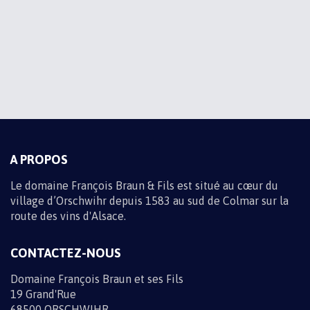
ABONNEZ-VOUS À NOS
ACTUALITÉS
Recevez toute l'actualité du domaine par e-mail en vous
inscrivant à la newsletter
Informations sur les traitements de données
M'INSCRIRE
A PROPOS
Le domaine François Braun & Fils est situé au cœur du
village d’Orschwihr depuis 1583 au sud de Colmar sur la
route des vins d'Alsace.
CONTACTEZ-NOUS
Domaine François Braun et ses Fils
19 Grand'Rue
68500 ORSCHWIHR