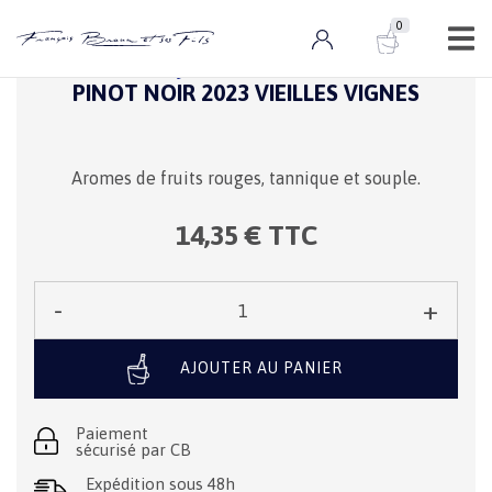
0
0 ARTICLE
The B by François Braun
PINOT NOIR 2023 VIEILLES VIGNES
Aromes de fruits rouges, tannique et souple.
14,35
€ TTC
-
+
Qté :
AJOUTER AU PANIER
Paiement
sécurisé par CB
Expédition sous 48h