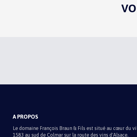
VO
ABONNEZ-VOUS À N
Recevez toute l'actualité du domain
Informations sur les traitements d
A PROPOS
Le domaine François Braun & Fils est situé au cœur du v
1583 au sud de Colmar sur la route des vins d'Alsace.