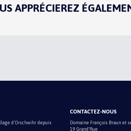
US APPRÉCIEREZ ÉGALEMENT
OS ACTUALITÉS
e par e-mail en vous inscrivant à la newsletter
e données
CONTACTEZ-NOUS
illage d’Orschwihr depuis
Domaine François Braun et se
19 Grand'Rue