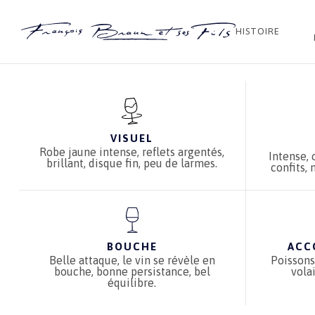
Accueil
Boutique
The B by François Braun
Riesling 2021
HISTOIRE
VISUEL
Robe jaune intense, reflets argentés,
Intense,
brillant, disque fin, peu de larmes.
confits,
BOUCHE
ACC
Belle attaque, le vin se révèle en
Poissons
bouche, bonne persistance, bel
vola
équilibre.