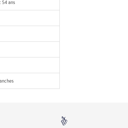
t 54 ans
lanches