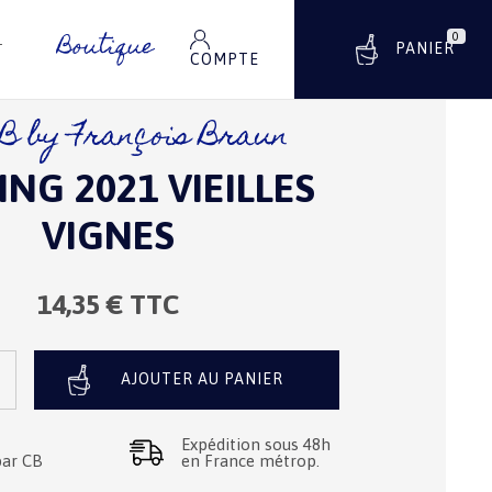
Boutique
0
0 ARTICLE
PANIER
T
COMPTE
B by François Braun
ING 2021 VIEILLES
VIGNES
14,35
€ TTC
AJOUTER AU PANIER
Expédition sous 48h
par CB
en France métrop.