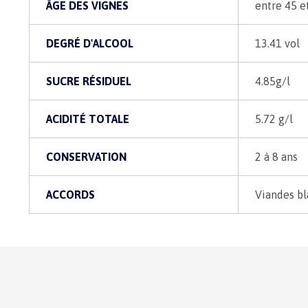
ÂGE DES VIGNES
entre 45 e
DEGRÉ D'ALCOOL
13.41 vol
SUCRE RÉSIDUEL
4.85g/l
ACIDITÉ TOTALE
5.72 g/l
CONSERVATION
2 à 8 ans
ACCORDS
Viandes b