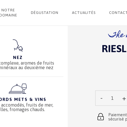
 Vieilles Vignes
NOTRE
DÉGUSTATION
ACTUALITÉS
CONTAC
DOMAINE
The 
RIESL
NEZ
 complexe, aromes de fruits
 minéraux au deuxième nez
-
+
ORDS METS & VINS
Qté :
 accomodés, fruits de mer,
illes, fromages chauds.
Paiement
sécurisé 